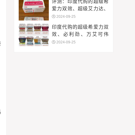
评测：印度代购的超级希
爱力双效、超级艾力达、
必利劲、万艾可伟哥等
2024-09-25
印度代购的超级希爱力双
效、必利劲、万艾可伟
哥、蓝P、蓝蝌蚪、金钻、
2024-09-25
接
蓝钻、绿水鬼、黑水鬼等
迅