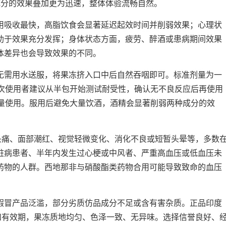
种成分的效果叠加更为迅速，整体体验流畅自然。
用吸收最快，高脂饮食会显著延迟起效时间并削弱效果；心理状
助于效果充分发挥；身体状态方面，疲劳、醉酒或患病期间效果
体差异也会导致效果的不同。
无需用水送服，将果冻挤入口中后自然吞咽即可。标准剂量为一
，首次使用者建议从半包开始测试耐受性，确认无不良反应后再使用
超量使用。服用后避免大量饮酒，酒精会显著削弱两种成分的效
头痛、面部潮红、视觉轻微变化、消化不良或短暂头晕等，多数
脏病患者、半年内发生过心梗或中风者、严重高血压或低血压未
药物的人群。西地那非与硝酸酯类药物合用可能导致致命的血压
假冒产品泛滥，部分劣质仿品成分不足或含有害杂质。正品印度
和有效期，果冻质地均匀、色泽一致、无异味。选择信誉良好、