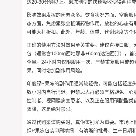
达20-30分钟以上。果冻剂型的快速吸收使得两
影响效果发挥的因素众多。饮食状况方面，空腹服
态方面，焦虑紧张会抵消药物作用，放松的心态有
可能大打折扣。此外，年龄、体重、代谢速度等个
正确的使用方法对效果至关重要。建议直接口服，
包（通常含100mg西地那非+60mg达泊西汀）
全量。24小时内仅限服用一次，严禁重复服用或
果，同时增加副作用风险。
印度绿P果冻的副作用通常较轻微，可能包括轻度
数小时内自行消退。但禁忌人群必须严格避免：心
控制者、视网膜病变患者、以及正在服用硝酸酯类
骤降，这是绝对禁忌。
通过代购渠道购买时，真伪鉴别尤为重要。市场上
绿P果冻包装印刷精细，有清晰的批号、生产日期