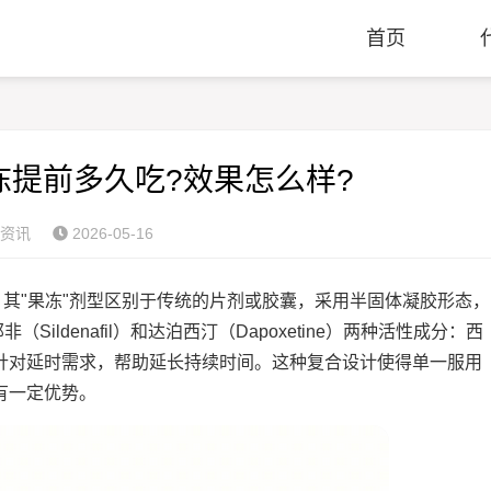
首页
冻提前多久吃?效果怎么样?
资讯
2026-05-16
其"果冻"剂型区别于传统的片剂或胶囊，采用半固体凝胶形态，
ildenafil）和达泊西汀（Dapoxetine）两种活性成分：西
针对延时需求，帮助延长持续时间。这种复合设计使得单一服用
有一定优势。