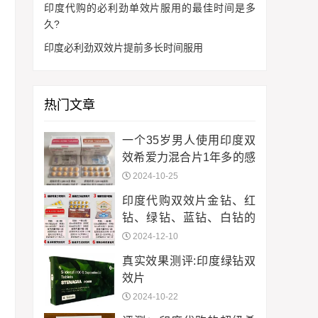
印度代购的必利劲单效片服用的最佳时间是多
久?
印度必利劲双效片提前多长时间服用
热门文章
一个35岁男人使用印度双
效希爱力混合片1年多的感
受
2024-10-25
印度代购双效片金钻、红
钻、绿钻、蓝钻、白钻的
区别与选择指南
2024-12-10
真实效果测评:印度绿钻双
效片
2024-10-22