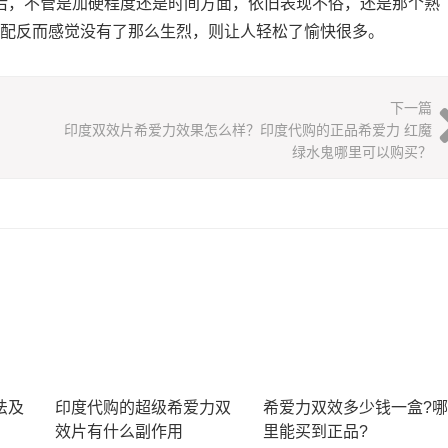
后，不管是加硬程度还是时间方面，依旧表现不俗，还是那个熟
搭配反而感觉没有了那么生烈，则让人轻松了愉快很多。
下一篇
印度双效片希爱力效果怎么样？印度代购的正品希爱力 红魔
绿水鬼哪里可以购买？
法及
印度代购的超级希爱力双
希爱力双效多少钱一盒?哪
效片有什么副作用
里能买到正品?