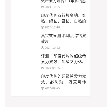
效希爱力混合片1年多的感
受
2024-10-25
印度代购双效片金钻、红
钻、绿钻、蓝钻、白钻的
区别与选择指南
2024-12-10
真实效果测评:印度绿钻双
效片
2024-10-22
评测：印度代购的超级希
爱力双效、超级艾力达、
必利劲、万艾可伟哥等
2024-09-25
印度代购的超级希爱力双
效、必利劲、万艾可伟
哥、蓝P、蓝蝌蚪、金钻、
2024-09-25
蓝钻、绿水鬼、黑水鬼等