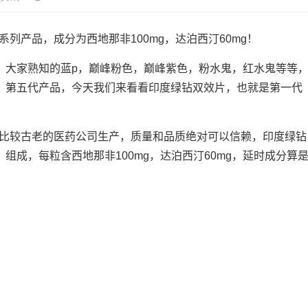
系列产品，成分为西地那非100mg，达泊西汀60mg！
，大家熟知的蓝p，巅峰粉色，巅峰紫色，粉水鬼，红水鬼等等
，第五代产品，今天我们来看看印度绿钻双效片，也就是第一代
印度比较古老的医药公司生产，质量和品质绝对可以信赖，印度绿钻
成，每粒含西地那非100mg，达泊西汀60mg，延时成分算