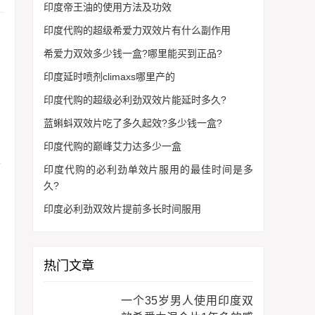
印度帝王油的使用方法及功效
印度代购的超级希爱力双效片有什么副作用
希爱力双效多少钱一盒?哪里能买到正品?
，
印度延时喷剂climaxs哪里产的
印度代购的超级必利劲双效片能延时多久?
蓝蝌蚪双效片吃了多久起效?多少钱一盒?
印度代购的巅峰艾力达多少一盒
是
印度代购的必利劲单效片服用的最佳时间是多
久?
印度必利劲双效片提前多长时间服用
热门文章
一个35岁男人使用印度双