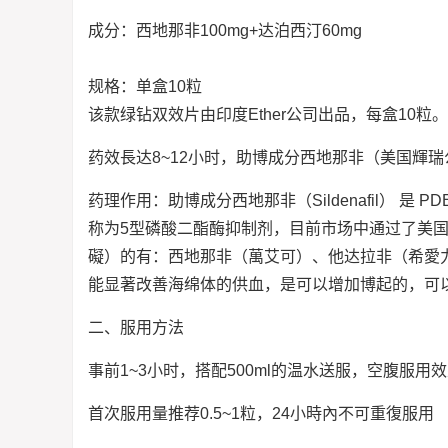
成分：西地那非100mg+达泊西汀60mg
规格：单盒10粒
该款绿钻双效片由印度Ether公司出品，每盒10粒
药效長达8~12小时，助博成分西地那非（美国輝
药理作用：助博成分西地那非（Sildenafil） 
称为5型磷酸二酯酶抑制剂，目前市场中通过了美国
礙）的有：西地那非（萬艾可）、他达拉非（希愛力
能显著改善海绵体的供血，是可以增加博起的，可
二、服用方法
事前1~3小时，搭配500ml的温水送服，空腹服用
首次服用量推荐0.5~1粒，24小時內不可重復服用