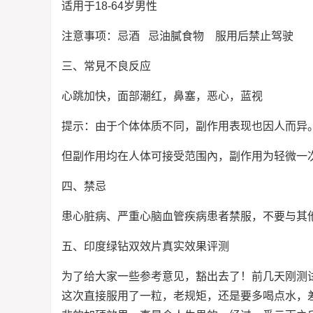
适用于18-64岁男性
注意事项：忌酒 忌油膩食物 服用后禁止驾驶
三、常見不良反应
心跳加快，面部潮红，鼻塞，恶心，蓝视
提示：由于个体体质不同，副作用表现也因人而异
但副作用均在人体可接受范围內，副作用为轻微一
四、禁忌
患心脏病、严重心脑血管疾病患者禁服，不要与其
五、印度绿钻双效片真实效果评测
为了给大家一些参考意见，豁出去了！前几天刚测
这次直接服用了一粒，老规矩，还是要多喝点水，