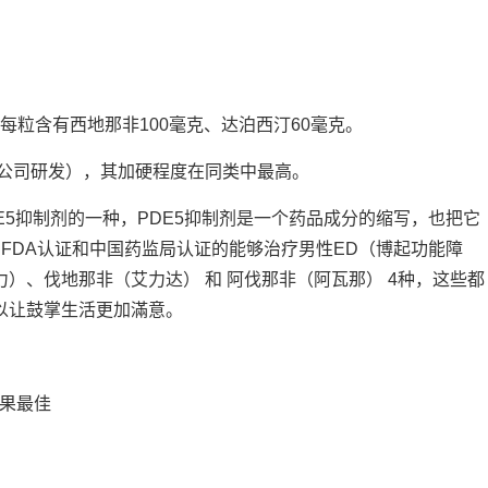
。每粒含有西地那非100毫克、达泊西汀60毫克。
瑞公司研发），其加硬程度在同类中最高。
是 PDE5抑制剂的一种，PDE5抑制剂是一个药品成分的缩写，也把它
FDA认证和中国药监局认证的能够治疗男性ED（博起功能障
）、伐地那非（艾力达） 和 阿伐那非（阿瓦那） 4种，这些都
以让鼓掌生活更加滿意。
效果最佳