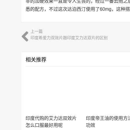
非的加硬效果一直是令人生畏的，经过一番云雨之
悉的配方，不过这次达泊西汀使用了60mg，这种
上一篇
印度希爱力双效片跟印度艾力达双片的区别
相关推荐
印度代购的艾力达双效片
印度帝王油的使用方
怎么口服最好用呢
功效